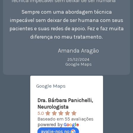
“Técnica impecável sem deixar de ser humana”
Sempre com uma abordagem técnica
impecável sem deixar de ser humana com seus
pacientes e suas redes de apoio. Fez e faz muita
diferença no meu tratamento.
Amanda Aragão
25/12/2024
Google Maps
Google Maps
Dra. Bárbara Panichelli,
Neurologista
5.0
Baseado em 55 avaliações
powered by
G
o
o
g
l
e
avalie-nos no