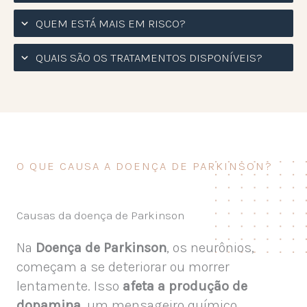
QUEM ESTÁ MAIS EM RISCO?
QUAIS SÃO OS TRATAMENTOS DISPONÍVEIS?
O QUE CAUSA A DOENÇA DE PARKINSON?
Causas da doença de Parkinson
Na
Doença de Parkinson
, os neurônios,
começam a se deteriorar ou morrer
lentamente. Isso
afeta a produção de
dopamina
, um mensageiro químico